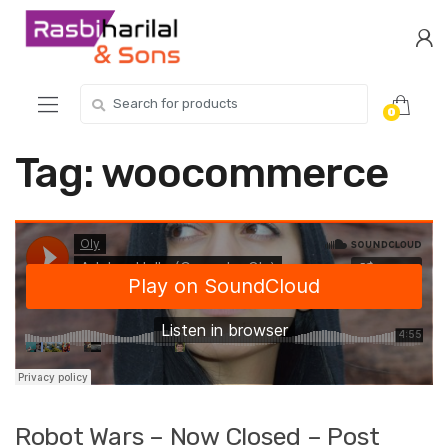
Skip
Skip
to
to
navigation
content
Search
0
for:
Tag:
woocommerce
Robot Wars – Now Closed – Post