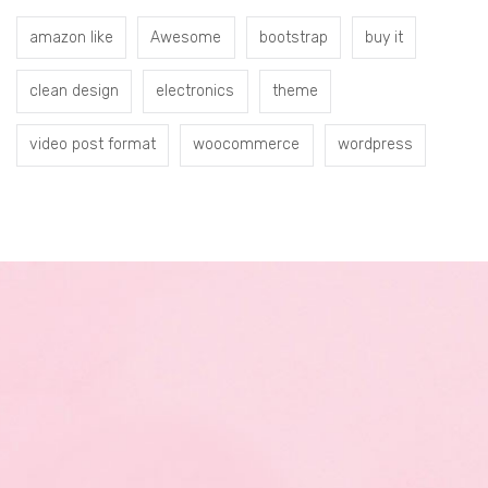
amazon like
Awesome
bootstrap
buy it
clean design
electronics
theme
video post format
woocommerce
wordpress