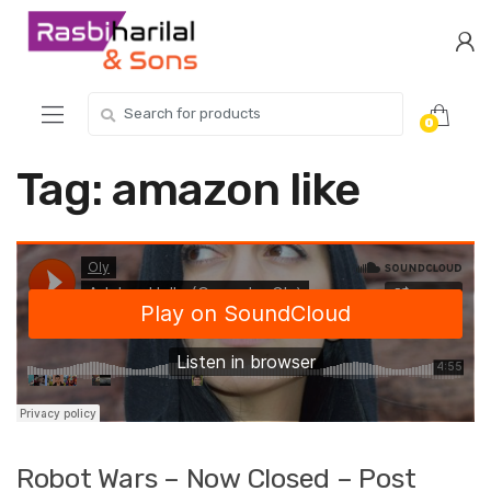
Skip
Skip
to
to
navigation
content
Search
0
for:
Tag:
amazon like
Robot Wars – Now Closed – Post