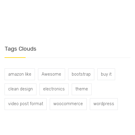
T
Tags Clouds
amazon like
Awesome
bootstrap
buy it
clean design
electronics
theme
video post format
woocommerce
wordpress