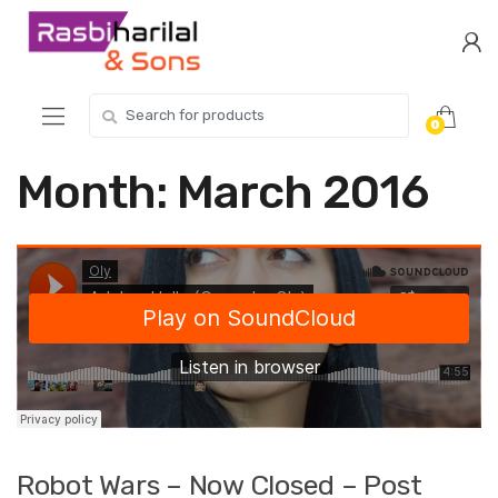
Skip
Skip
to
to
navigation
content
Search
0
for:
Month:
March 2016
Robot Wars – Now Closed – Post