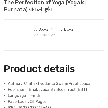
The Perfection of Yoga (Yoga ki
Purnata) योग की पूर्णता
All Books
>
Hindi Books
SKU:
HND029
Product details
Author : C. Bhaktivedanta Swami Prabhupada
Publisher ‏ : ‎ Bhaktivedanta Book Trust (BBT)
Language ‏ : ‎ Hindi
Paperback ‏ : ‎58 Pages
ISBN-13 ‏ : 9789382176633